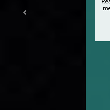
u
fo
Previous