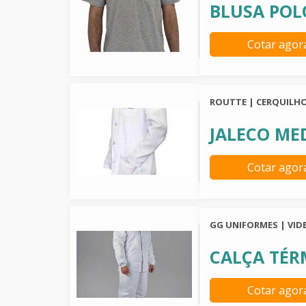
BLUSA POL
Cotar agor
ROUTTE | CERQUILHO
JALECO ME
Cotar agor
GG UNIFORMES | VIDE
CALÇA TÉR
Cotar agor