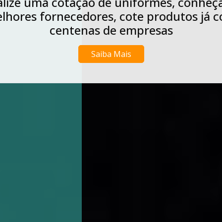
Realize agora uma cotação de lavagens d
niformes industriais, conheça os melhor
rnecedores, cote produtos já com cente
de empresas
Saiba Mais