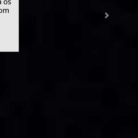
e
es
nas
Next