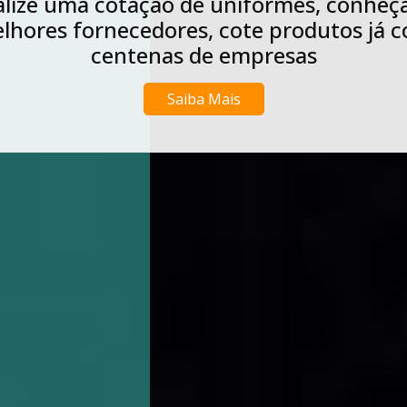
lize uma cotação de uniformes, conheç
lhores fornecedores, cote produtos já 
centenas de empresas
Saiba Mais