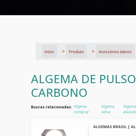
Início
Produto
Acessórios taticos
ALGEMA DE PULS
CARBONO
Algema
Algema
Algema
Buscas relacionadas:
comprar
selva
atacad
ALGEMAS BRASIL | A