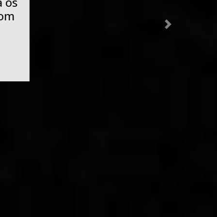
a os
com
Next