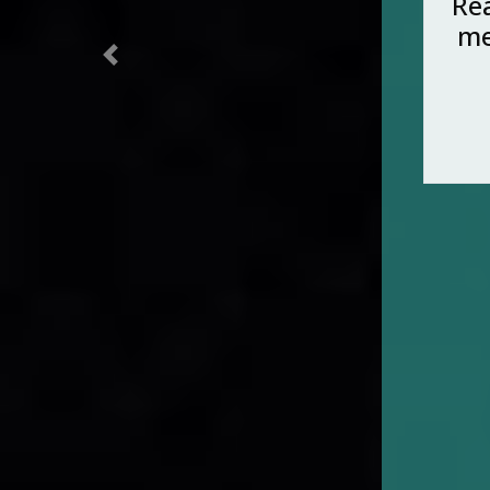
Rea
me
Previous