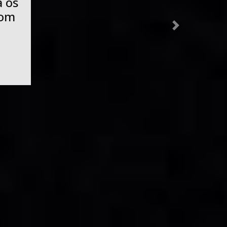
e
es
nas
Next