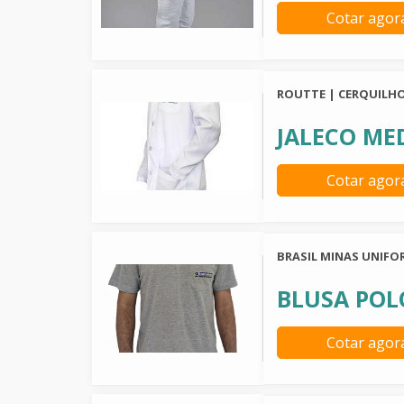
Cotar agor
ROUTTE | CERQUILHO
JALECO ME
Cotar agor
BRASIL MINAS UNIFO
BLUSA POL
Cotar agor