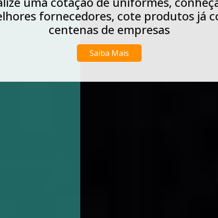
Realize agora uma cotação de lavagens d
niformes industriais, conheça os melhor
rnecedores, cote produtos já com cente
de empresas
Saiba Mais