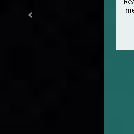
u
fo
Previous