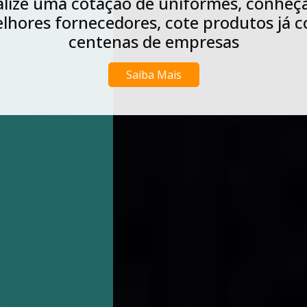
Realize agora uma cotação de lavagens d
niformes industriais, conheça os melhor
rnecedores, cote produtos já com cente
de empresas
Saiba Mais