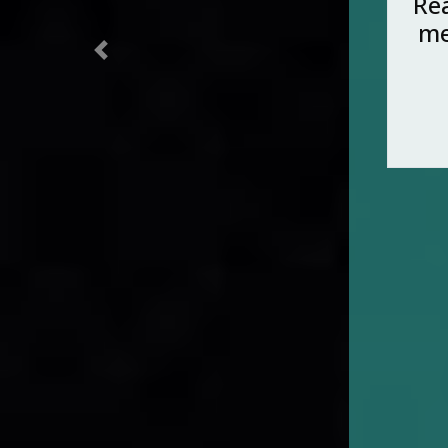
u
fo
Previous