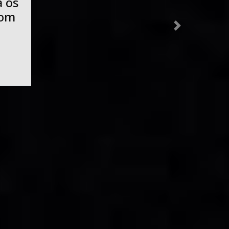
e
es
nas
Next