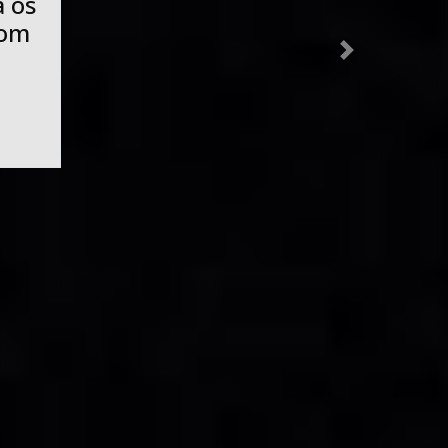
avagens de
os melhores
com centenas
Next