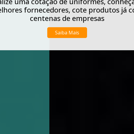
Realize agora uma cotação de l
uniformes industriais, conheça 
fornecedores, cote produtos já 
de empresas
Saiba Mais