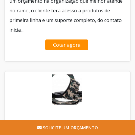
um orçamento na organização que melhor atende
no ramo, o cliente terá acesso a produtos de
primeira linha e um suporte completo, do contato
inicia...
Cotar agora
ALGEMA DE PULSO SELVA COMPRAR
SOLICITE UM ORÇAMENTO